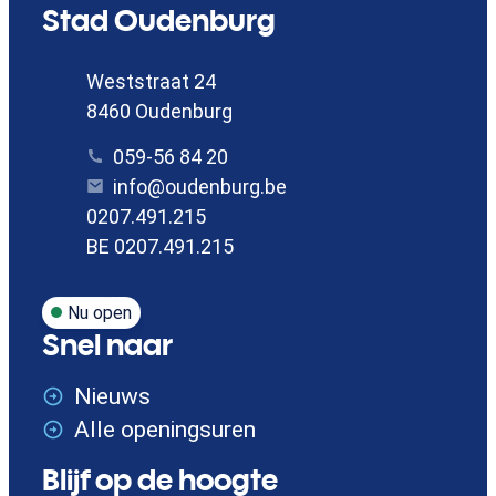
Contact
Stad Oudenburg
Adres
Weststraat 24
,
8460
Oudenburg
Tel.
059-56 84 20
E-mail
info
@
oudenburg.be
Ondernemingsnummer
0207.491.215
BTW nr.
BE 0207.491.215
Nu open
Snel naar
Nieuws
Alle openingsuren
Blijf op de hoogte