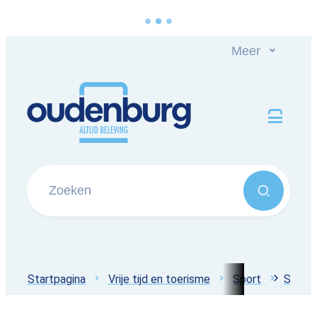
Naar inhoud
Meer
Oudenburg
Men
Zoeken
Zoeken
Startpagina
Vrije tijd en toerisme
Sport
Sport
scroll 