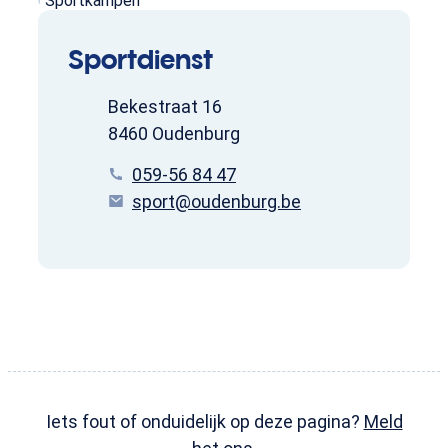
Sportkampen
Contact
Sportdienst
Adres
Bekestraat 16
,
8460
Oudenburg
Tel.
059-56 84 47
E-mail
sport
@
oudenburg.be
Iets fout of onduidelijk op deze pagina?
Meld