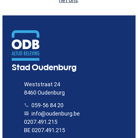
het ons
.
Contact
Stad Oudenburg
Adres
Weststraat 24
,
8460
Oudenburg
Tel.
059-56 84 20
E-mail
info
@
oudenburg.be
Ondernemingsnummer
0207.491.215
BTW nr.
BE 0207.491.215