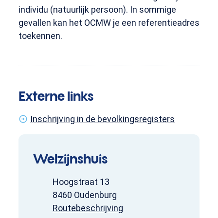
individu (natuurlijk persoon). In sommige
gevallen kan het OCMW je een referentieadres
toekennen.
Externe links
Inschrijving in de bevolkingsregisters
Contact
Welzijnshuis
Adres
Hoogstraat 13
,
8460
Oudenburg
Routebeschrijving