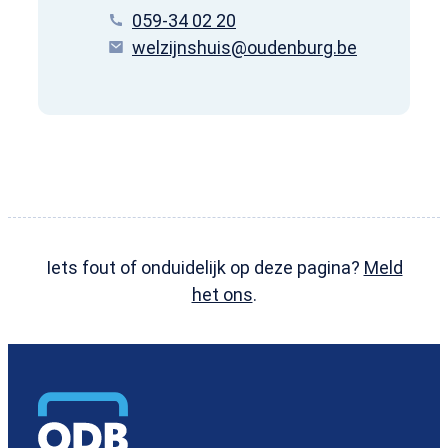
Tel.
059-34 02 20
E-mail
welzijnshuis
@
oudenburg.be
Iets fout of onduidelijk op deze pagina?
Meld
het ons
.