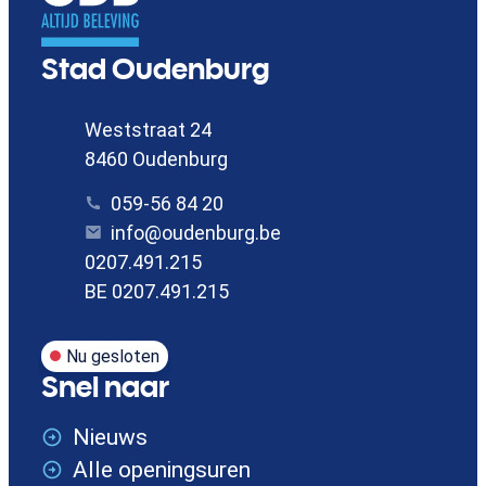
Contact
Stad Oudenburg
Adres
Weststraat 24
,
8460
Oudenburg
Tel.
059-56 84 20
E-mail
info
@
oudenburg.be
Ondernemingsnummer
0207.491.215
BTW nr.
BE 0207.491.215
Nu gesloten
Snel naar
Nieuws
Alle openingsuren