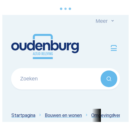
Naar inhoud
Meer
Oudenburg
Men
Zoeken
Zoeken
Startpagina
Bouwen en wonen
Omgevingsvergunn
scroll 