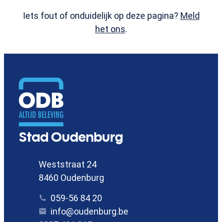
Iets fout of onduidelijk op deze pagina?
Meld
het ons
.
Contact
Stad Oudenburg
Adres
Weststraat 24
,
8460
Oudenburg
Tel.
059-56 84 20
E-mail
info
@
oudenburg.be