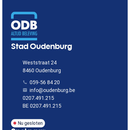
Contact
Stad Oudenburg
Adres
Weststraat 24
,
8460
Oudenburg
Tel.
059-56 84 20
E-mail
info
@
oudenburg.be
Ondernemingsnummer
0207.491.215
BTW nr.
BE 0207.491.215
Nu gesloten