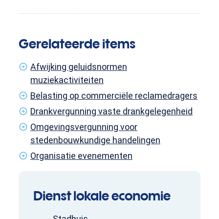
Gerelateerde items
Afwijking geluidsnormen
muziekactiviteiten
Belasting op commerciële reclamedragers
Drankvergunning vaste drankgelegenheid
Omgevingsvergunning voor
stedenbouwkundige handelingen
Organisatie evenementen
Contact
Dienst lokale economie
Adres
Stadhuis