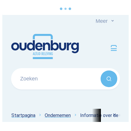
Naar inhoud
Meer
Oudenburg
Men
Zoeken
Zoeken
Startpagina
Ondernemen
Informatie over de uitbat
scroll 