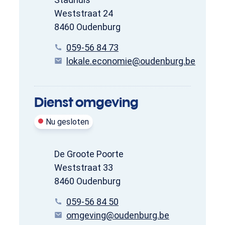
Weststraat 24
,
8460
Oudenburg
Tel.
059-56 84 73
E-mail
lokale.economie
@
oudenburg.be
Dienst omgeving
Nu gesloten
Adres
De Groote Poorte
Weststraat 33
,
8460
Oudenburg
Tel.
059-56 84 50
E-mail
omgeving
@
oudenburg.be