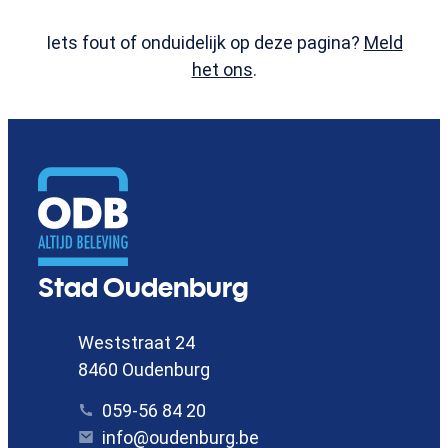
Iets fout of onduidelijk op deze pagina?
Meld
het ons
.
Contact
Stad Oudenburg
Adres
Weststraat 24
,
8460
Oudenburg
Tel.
059-56 84 20
E-mail
info
@
oudenburg.be