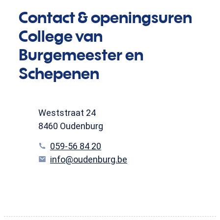
Contact & openingsuren
College van
Burgemeester en
Schepenen
Contact
Adres
Weststraat 24
,
8460
Oudenburg
Tel.
059-56 84 20
E-mail
info
@
oudenburg.be