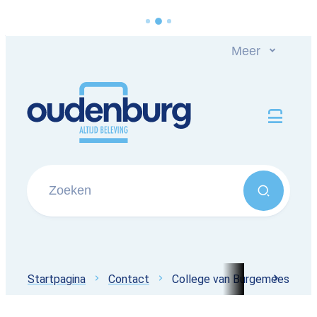
Naar inhoud
Meer
Oudenburg
Men
Zoeken
Zoeken
Startpagina
Contact
College van Burgemeester e
scroll 