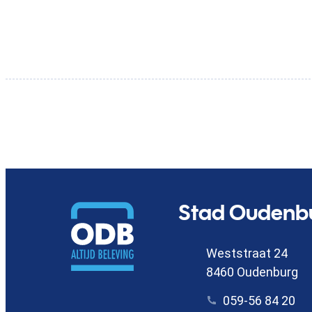
Contact
Stad Oudenb
Adres
Weststraat 24
,
8460
Oudenburg
Tel.
059-56 84 20